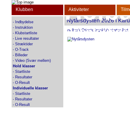
Holb
Klubben
Aktiviteter
Tilm
Nytårsdysten 2026 i Kår
-
Indbydelse
-
Instruktion
Orienterings
Holbæk Orienteringsklub starter året
-
Klubstartliste
-
Live resultater
-
Stræktider
-
O-Track
-
Billeder
-
Video (Svær mellem)
Hold klasser
-
Startliste
-
Resultater
-
O-Result
Individuelle klasser
-
Startliste
-
Resultater
-
O-Result