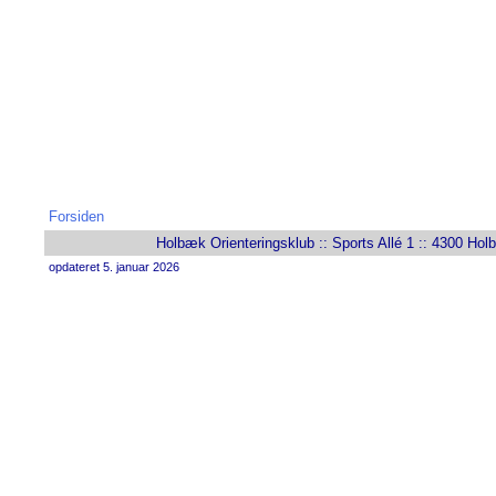
Forsiden
Holbæk Orienteringsklub :: Sports Allé 1 :: 4300 Holb
opdateret 5. januar 2026