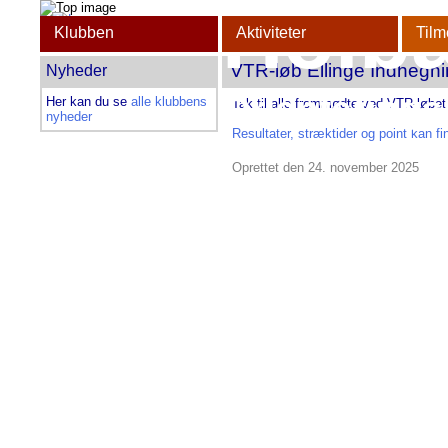
Holb
Klubben
Aktiviteter
Tilm
VTR-løb Ellinge Indhegn
Nyheder
Orienterings
Her kan du se
alle klubbens
Tak til alle fremmødte ved VTR-løbet
nyheder
Resultater, stræktider og point kan fi
Oprettet den 24. november 2025