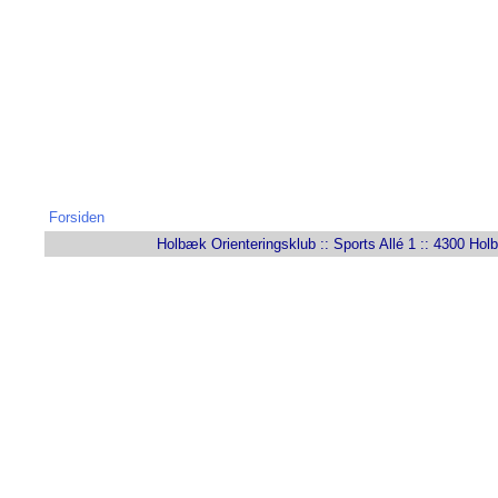
Forsiden
Holbæk Orienteringsklub :: Sports Allé 1 :: 4300 Holb