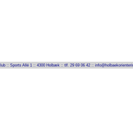
ub :: Sports Allé 1 :: 4300 Holbæk :: tlf. 29 69 06 42 ::
info@holbaekorienteri