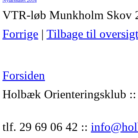
Nytårsstafet 2014
VTR-løb Munkholm Skov 
Forrige
|
Tilbage til oversig
Forsiden
Holbæk Orienteringsklub :: 
tlf. 29 69 06 42 ::
info@hol