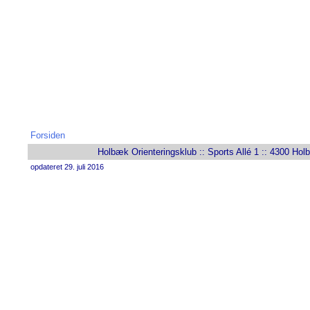
Forsiden
Holbæk Orienteringsklub :: Sports Allé 1 :: 4300 Holb
opdateret 29. juli 2016