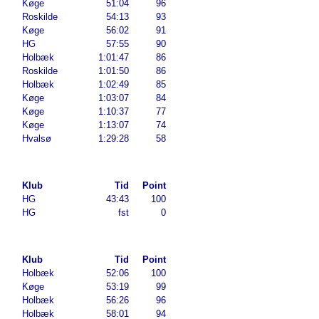
Køge
51:04
96
Roskilde
54:13
93
Køge
56:02
91
HG
57:55
90
Holbæk
1:01:47
86
Roskilde
1:01:50
86
Holbæk
1:02:49
85
Køge
1:03:07
84
Køge
1:10:37
77
Køge
1:13:07
74
Hvalsø
1:29:28
58
Klub
Tid
Point
HG
43:43
100
HG
fst
0
Klub
Tid
Point
Holbæk
52:06
100
Køge
53:19
99
Holbæk
56:26
96
Holbæk
58:01
94