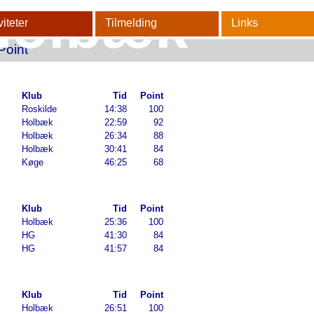
Holbæk
viteter
Tilmelding
Links
Point
ienteringsklub
Klub
Tid
Point
Roskilde
14:38
100
Holbæk
22:59
92
Holbæk
26:34
88
Holbæk
30:41
84
Køge
46:25
68
Klub
Tid
Point
Holbæk
25:36
100
HG
41:30
84
HG
41:57
84
Klub
Tid
Point
Holbæk
26:51
100