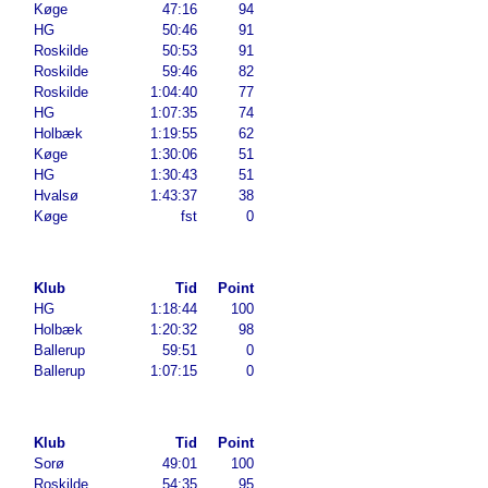
Køge
47:16
94
HG
50:46
91
Roskilde
50:53
91
Roskilde
59:46
82
Roskilde
1:04:40
77
HG
1:07:35
74
Holbæk
1:19:55
62
Køge
1:30:06
51
HG
1:30:43
51
Hvalsø
1:43:37
38
Køge
fst
0
Klub
Tid
Point
HG
1:18:44
100
Holbæk
1:20:32
98
Ballerup
59:51
0
Ballerup
1:07:15
0
Klub
Tid
Point
Sorø
49:01
100
Roskilde
54:35
95