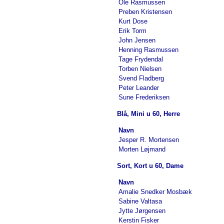
Ole Rasmussen
Preben Kristensen
Kurt Dose
Erik Torm
John Jensen
Henning Rasmussen
Tage Frydendal
Torben Nielsen
Svend Fladberg
Peter Leander
Sune Frederiksen
Blå, Mini u 60, Herre
Navn
Jesper R. Mortensen
Morten Løjmand
Sort, Kort u 60, Dame
Navn
Amalie Snedker Mosbæk
Sabine Valtasa
Jytte Jørgensen
Kerstin Fisker