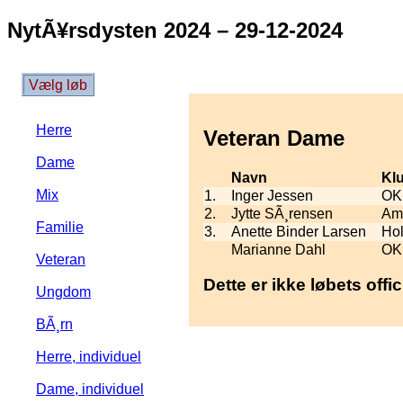
NytÃ¥rsdysten 2024 – 29-12-2024
Vælg løb
Herre
Veteran Dame
Dame
Navn
Kl
Mix
1.
Inger Jessen
OK
2.
Jytte SÃ¸rensen
Ama
Familie
3.
Anette Binder Larsen
Ho
Marianne Dahl
OK
Veteran
Dette er ikke løbets offic
Ungdom
BÃ¸rn
Herre, individuel
Dame, individuel