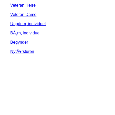
Veteran Herre
Veteran Dame
Ungdom, individuel
BÃ¸rn, individuel
Begynder
NytÃ¥rsturen